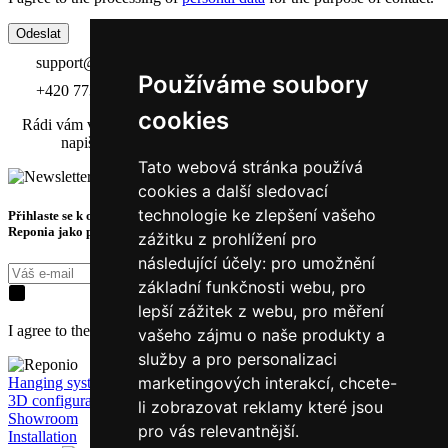
Odeslat
support@reponio.com
Používáme soubory
+420 773 183 456
cookies
Rádi vám v showroomu předvedeme naše držáky Cargo a Lift –
napište nebo zavolejte a domluvíme si demo termín.
Tato webová stránka používá
cookies a další sledovací
technologie ke zlepšení vašeho
Přihlaste se k odběru novinek a získejte exkluzivní tipy, slevy a akce ze světa
Reponia jako první.
zážitku z prohlížení pro
následující účely:
pro umožnění
Přihásit k odběru
základní funkčnosti webu
,
pro
lepší zážitek z webu
,
pro měření
I agree to the processing of
personal data
for the purpose of contact.
vašeho zájmu o naše produkty a
služby a pro personalizaci
marketingových interakcí
,
chcete-
Hanging system
3D configurator
li zobrazovat reklamy které jsou
Showroom
pro vás relevantnější
.
Installation