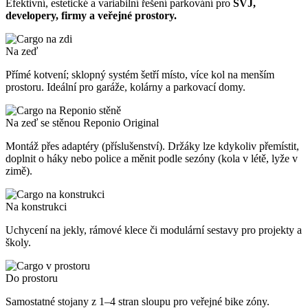
Efektivní, estetické a variabilní řešení parkování pro
SVJ,
developery, firmy a veřejné prostory.
Na zeď
Přímé kotvení; sklopný systém šetří místo, více kol na menším
prostoru. Ideální pro garáže, kolárny a parkovací domy.
Na zeď se stěnou Reponio Original
Montáž přes adaptéry (příslušenství). Držáky lze kdykoliv přemístit,
doplnit o háky nebo police a měnit podle sezóny (kola v létě, lyže v
zimě).
Na konstrukci
Uchycení na jekly, rámové klece či modulární sestavy pro projekty a
školy.
Do prostoru
Samostatné stojany z 1–4 stran sloupu pro veřejné bike zóny.