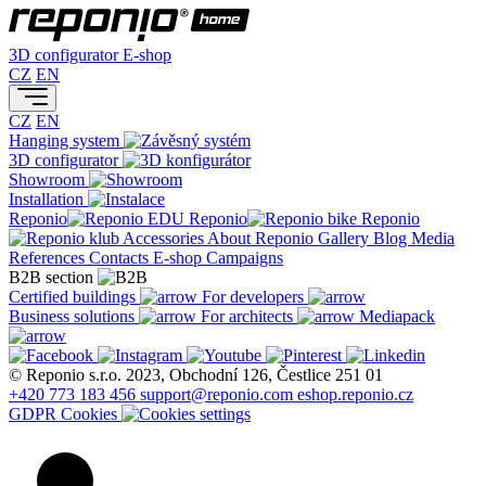
3D configurator
E-shop
CZ
EN
CZ
EN
Hanging system
3D configurator
Showroom
Installation
Reponio
Reponio
Reponio
Accessories
About Reponio
Gallery
Blog
Media
References
Contacts
E-shop
Campaigns
B2B section
Certified buildings
For developers
Business solutions
For architects
Mediapack
© Reponio s.r.o. 2023, Obchodní 126, Čestlice 251 01
+420 773 183 456
support@reponio.com
eshop.reponio.cz
GDPR
Cookies