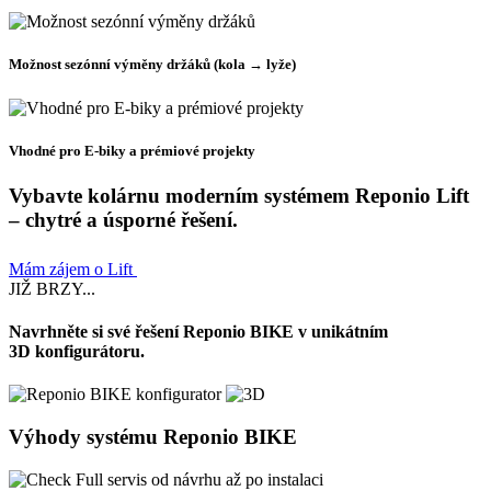
Možnost sezónní výměny držáků (kola → lyže)
Vhodné pro E-biky a prémiové projekty
Vybavte kolárnu moderním systémem Reponio Lift
– chytré a úsporné řešení.
Mám zájem o Lift
Koupit Lift
JIŽ BRZY...
Navrhněte si své řešení Reponio BIKE v unikátním
3D konfigurátoru.
Výhody systému Reponio BIKE
Full servis od návrhu až po instalaci